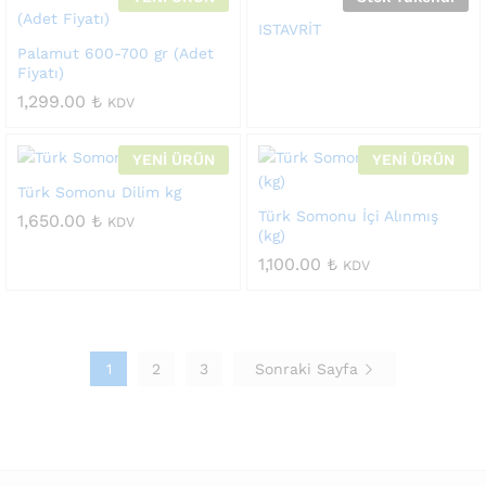
ISTAVRİT
Palamut 600-700 gr (Adet
Fiyatı)
1,299.00
₺
KDV
YENİ ÜRÜN
YENİ ÜRÜN
Türk Somonu Dilim kg
Türk Somonu İçi Alınmış
1,650.00
₺
KDV
(kg)
1,100.00
₺
KDV
1
2
3
Sonraki Sayfa