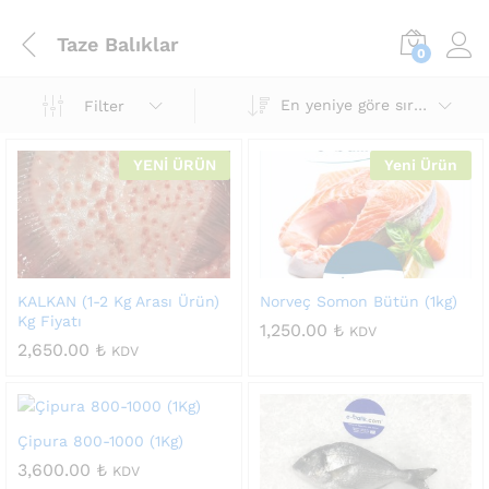
Taze Balıklar
0
En yeniye göre sırala
Filter
YENİ ÜRÜN
Yeni Ürün
KALKAN (1-2 Kg Arası Ürün)
Norveç Somon Bütün (1kg)
Kg Fiyatı
1,250.00
₺
KDV
2,650.00
₺
KDV
Çipura 800-1000 (1Kg)
3,600.00
₺
KDV