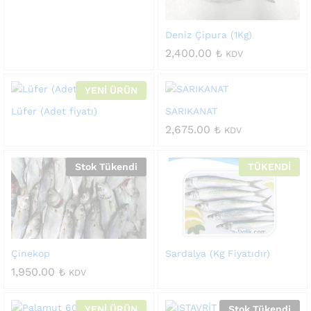
Deniz Çipura (1Kg)
2,400.00
₺
KDV
YENİ ÜRÜN
Lüfer (Adet fiyatı)
SARIKANAT
2,675.00
₺
KDV
Stok Tükendi
TÜKENDİ
Çinekop
Sardalya (Kg Fiyatıdır)
1,950.00
₺
KDV
YENİ ÜRÜN
Stok Tükendi