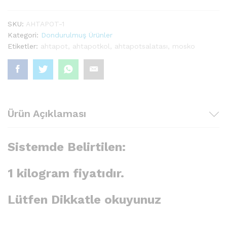
Adet
SKU:
AHTAPOT-1
Kategori:
Dondurulmuş Ürünler
Etiketler:
ahtapot
,
ahtapotkol
,
ahtapotsalatası
,
mosko
Ürün Açıklaması
Sistemde Belirtilen:
1 kilogram fiyatıdır.
Lütfen Dikkatle okuyunuz