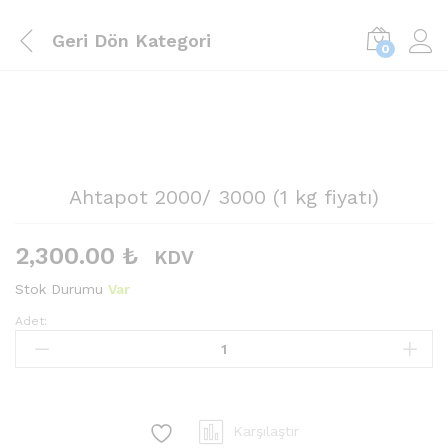
Geri Dön
Kategori
0
Ahtapot 2000/ 3000 (1 kg fiyatı)
2,300.00
₺
KDV
Stok Durumu
Var
Adet:
Ahtapot
2000/
3000
(1
kg
Karşılaştır
fiyatı)