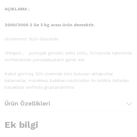
AÇIKLAMA ;
2000/3000 2 ile 3 kg arası ürün demektir.
Ürünlerimiz %20 Glazelidir.
Ahtapot , yumuşak gövdeli, sekiz kollu, Octopoda takımında
sınıflandırılan yumuşakçaların genel adı.
Kabul görmüş 300 civarında türü bulunan ahtapotlar
kalamarlar, mürekkep balıkları,nautiloidler ile birlikte kafadan
bacaklılar sınıfında gruplandırılırlar.
Ürün Özellikleri
Ek bilgi