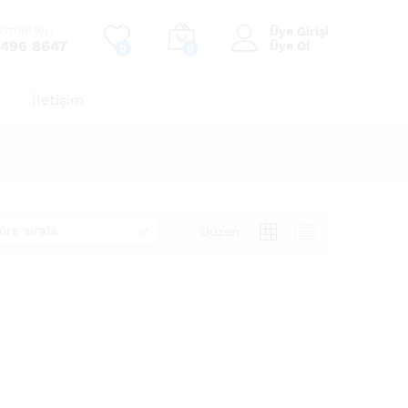
izmetleri
Üye Girişi
 496 8647
Üye Ol
0
0
İletişim
öre sırala
Düzen