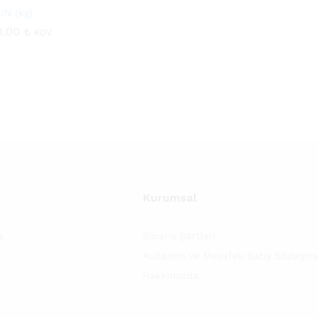
N (kg)
0.00
0.00
₺
₺
KDV
Kurumsal
z
Sipariş Şartları
Kullanım ve Mesafeli Satış Sözleşme
Hakkımızda