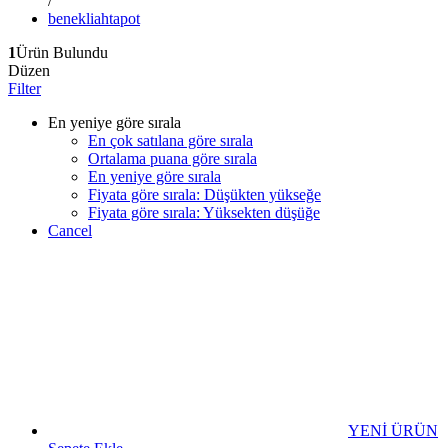
/
benekliahtapot
1
Ürün Bulundu
Düzen
Filter
En yeniye göre sırala
En çok satılana göre sırala
Ortalama puana göre sırala
En yeniye göre sırala
Fiyata göre sırala: Düşükten yükseğe
Fiyata göre sırala: Yüksekten düşüğe
Cancel
YENİ ÜRÜN