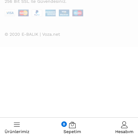
256 Bit SSL İle Güvendesiniz.
© 2020 E-BALIK | Voza.net
0
Ürünlerimiz
Sepetim
Hesabım