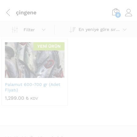
çingene
0
En yeniye göre sırala
Filter
YENİ ÜRÜN
Palamut 600-700 gr (Adet
Fiyatı)
1,299.00
₺
KDV