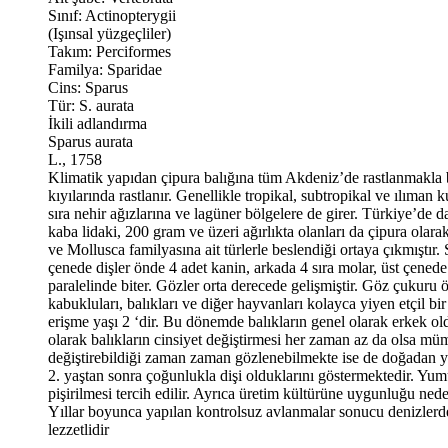
Sınıf: Actinopterygii
(Işınsal yüzgeçliler)
Takım: Perciformes
Familya: Sparidae
Cins: Sparus
Tür: S. aurata
İkili adlandırma
Sparus aurata
L., 1758
Klimatik yapıdan çipura balığına tüm Akdeniz’de rastlanmakla 
kıyılarında rastlanır. Genellikle tropikal, subtropikal ve ılı
sıra nehir ağızlarına ve lagüner bölgelere de girer. Türkiye’de 
kaba lidaki, 200 gram ve üzeri ağırlıkta olanları da çipura olara
ve Mollusca familyasına ait türlerle beslendiği ortaya çıkmıştır.
çenede dişler önde 4 adet kanin, arkada 4 sıra molar, üst çenede
paralelinde biter. Gözler orta derecede gelişmiştir. Göz çukuru
kabukluları, balıkları ve diğer hayvanları kolayca yiyen etçil bir
erişme yaşı 2 ‘dir. Bu dönemde balıkların genel olarak erkek old
olarak balıkların cinsiyet değiştirmesi her zaman az da olsa müm
değiştirebildiği zaman zaman gözlenebilmekte ise de doğadan yak
2. yaştan sonra çoğunlukla dişi olduklarını göstermektedir. Yum
pişirilmesi tercih edilir. Ayrıca üretim kültürüne uygunluğu ned
Yıllar boyunca yapılan kontrolsuz avlanmalar sonucu denizlerde sa
lezzetlidir