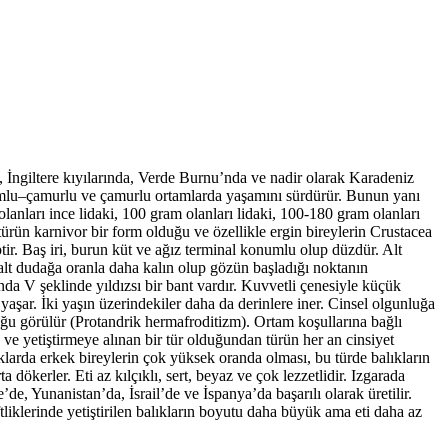
İngiltere kıyılarında, Verde Burnu’nda ve nadir olarak Karadeniz
 kumlu–çamurlu ve çamurlu ortamlarda yaşamını sürdürür. Bunun yanı
olanları ince lidaki, 100 gram olanları lidaki, 100-180 gram olanları
u türün karnivor bir form olduğu ve özellikle ergin bireylerin Crustacea
iptir. Baş iri, burun küt ve ağız terminal konumlu olup düzdür. Alt
, alt dudağa oranla daha kalın olup gözün başladığı noktanın
da V şeklinde yıldızsı bir bant vardır. Kuvvetli çenesiyle küçük
 yaşar. İki yaşın üzerindekiler daha da derinlere iner. Cinsel olgunluğa
duğu görülür (Protandrik hermafroditizm). Ortam koşullarına bağlı
 ve yetiştirmeye alınan bir tür olduğundan türün her an cinsiyet
larda erkek bireylerin çok yüksek oranda olması, bu türde balıkların
kerler. Eti az kılçıklı, sert, beyaz ve çok lezzetlidir. Izgarada
e, Yunanistan’da, İsrail’de ve İspanya’da başarılı olarak üretilir.
tliklerinde yetiştirilen balıkların boyutu daha büyük ama eti daha az