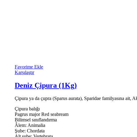
Favorime Ekle
Karşılaştır
Deniz Çipura (1Kg)
Çipura ya da çupra (Sparus aurata), Sparidae familyasına ait, A
Çipura balığı
Pagrus major Red seabream
Bilimsel sınıflandırma
Âlem: Animalia
Şube: Chordata
Alt şube: Vertebrata