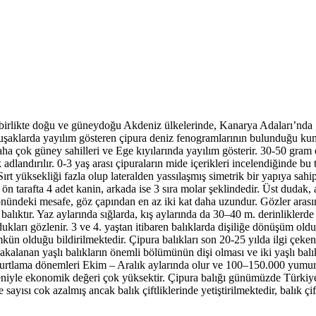
birlikte doğu ve güneydoğu Akdeniz ülkelerinde, Kanarya Adaları’nda , 
man kuşaklarda yayılım gösteren çipura deniz fenogramlarının bulunduğu
daha çok güney sahilleri ve Ege kıyılarında yayılım gösterir. 30-50 gram 
k adlandırılır. 0-3 yaş arası çipuraların mide içerikleri incelendiğinde b
 Sırt yüksekliği fazla olup lateralden yassılaşmış simetrik bir yapıya sah
 ön tarafta 4 adet kanin, arkada ise 3 sıra molar şeklindedir. Üst dudak
 önündeki mesafe, göz çapından en az iki kat daha uzundur. Gözler arasın
 balıktır. Yaz aylarında sığlarda, kış aylarında da 30–40 m. derinliklerde
ukları gözlenir. 3 ve 4. yaştan itibaren balıklarda dişiliğe dönüşüm ol
kün olduğu bildirilmektedir. Çipura balıkları son 20-25 yılda ilgi çeken
alanan yaşlı balıkların önemli bölümünün dişi olması ve iki yaşlı balık
urtlama dönemleri Ekim – Aralık aylarında olur ve 100–150.000 yumurta dö
eniyle ekonomik değeri çok yüksektir. Çipura balığı günümüzde Türkiye’d
yısı cok azalmış ancak balık çiftliklerinde yetiştirilmektedir, balık çif