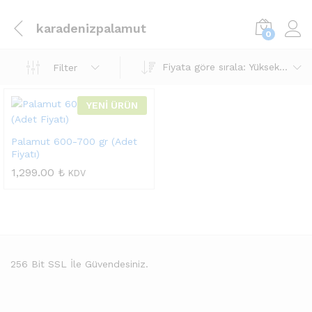
karadenizpalamut
0
Fiyata göre sırala: Yüksekten düşüğe
Filter
YENİ ÜRÜN
Palamut 600-700 gr (Adet
Fiyatı)
1,299.00
₺
KDV
256 Bit SSL İle Güvendesiniz.