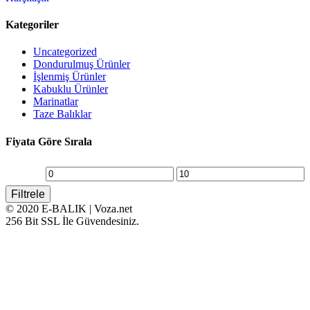
Kategoriler
Uncategorized
Dondurulmuş Ürünler
İşlenmiş Ürünler
Kabuklu Ürünler
Marinatlar
Taze Balıklar
Fiyata Göre Sırala
En
En
Filtrele
düşük
yüksek
© 2020 E-BALIK | Voza.net
fiyat
fiyat
256 Bit SSL İle Güvendesiniz.