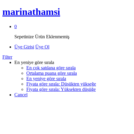
marinathamsi
0
Sepetinize Ürün Eklenmemiş
Üye Girişi
Üye Ol
Filter
En yeniye göre sırala
En çok satılana göre sırala
Ortalama puana göre sırala
En yeniye göre sırala
Fiyata göre sırala: Düşükten yükseğe
Fiyata göre sırala: Yüksekten düşüğe
Cancel