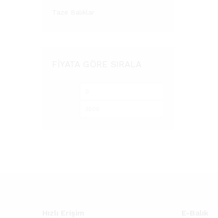
Taze Balıklar
FIYATA GÖRE SIRALA
En
En
düşük
yüksek
fiyat
fiyat
Hızlı Erişim
E-Balık