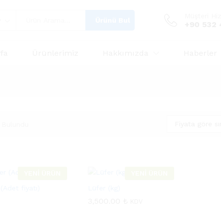
Müşteri Hi
Ürünü Bul
r
+90 532 
fa
Ürünlerimiz
Hakkımızda
Haberler
Fiyata göre s
 Bulundu
YENİ ÜRÜN
YENİ ÜRÜN
(Adet fiyatı)
Lüfer (kg)
3,500.00
3,500.00
₺
₺
KDV