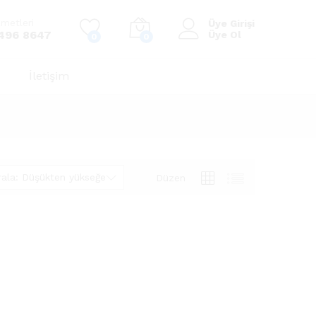
zmetleri
Üye Girişi
496 8647
Üye Ol
0
0
İletişim
ırala: Düşükten yükseğe
Düzen