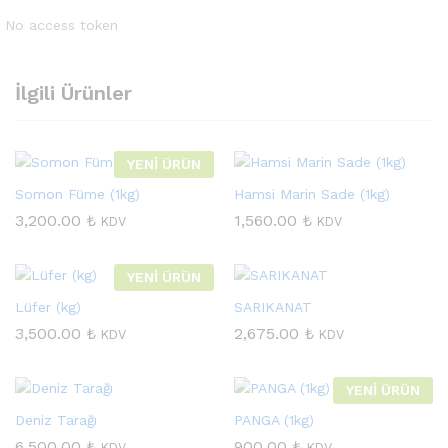
No access token
İlgili Ürünler
YENİ ÜRÜN
Somon Füme (1kg)
Hamsi Marin Sade (1kg)
3,200.00
₺
1,560.00
₺
KDV
KDV
YENİ ÜRÜN
Lüfer (kg)
SARIKANAT
3,500.00
₺
2,675.00
₺
KDV
KDV
YENİ ÜRÜN
Deniz Tarağı
PANGA (1kg)
6,500.00
₺
900.00
₺
KDV
KDV