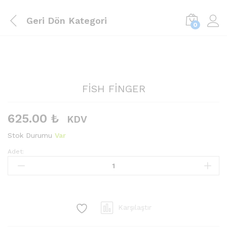
Geri Dön
Kategori
0
FİSH FİNGER
625.00
₺
KDV
Stok Durumu
Var
Adet:
FİSH
FİNGER
Adet
Karşılaştır