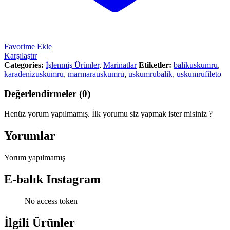
Favorime Ekle
Karşılaştır
Categories:
İşlenmiş Ürünler
,
Marinatlar
Etiketler:
balikuskumru
,
karadenizuskumru
,
marmarauskumru
,
uskumrubalik
,
uskumrufileto
Değerlendirmeler (0)
Henüz yorum yapılmamış. İlk yorumu siz yapmak ister misiniz ?
Yorumlar
Yorum yapılmamış
E-balık Instagram
No access token
İlgili Ürünler