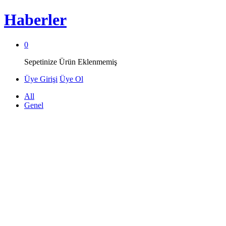
Haberler
0
Sepetinize Ürün Eklenmemiş
Üye Girişi
Üye Ol
All
Genel