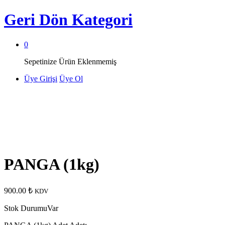
Geri Dön
Kategori
0
Sepetinize Ürün Eklenmemiş
Üye Girişi
Üye Ol
PANGA (1kg)
900.00
₺
KDV
Stok Durumu
Var